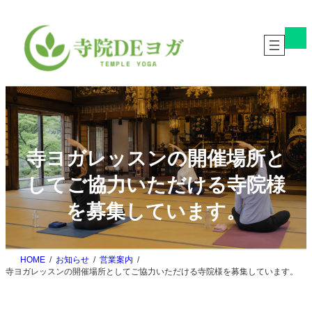
内
容
ア
を
イ
ス
コ
ン
キ
リ
ッ
ン
ク
プ
寺ヨガレッスンの開催場所と
してご協力いただける寺院様
を募集しています。
HOME
お知らせ
営業案内
寺ヨガレッスンの開催場所としてご協力いただける寺院様を募集しています。